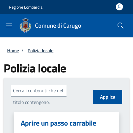
Salta al contenuto principale
Skip to footer content
Regione Lombardia
Comune di Carugo
Briciole di pane
Home
/
Polizia locale
Polizia locale
Cerca i contenuti che nel
titolo contengono:
Aprire un passo carrabile