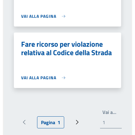
VAI ALLA PAGINA
Fare ricorso per violazione
relativa al Codice della Strada
VAI ALLA PAGINA
Write th
Vai a…
Pagina
1
Pagina precedente
Pagina attuale
Prossima pagina