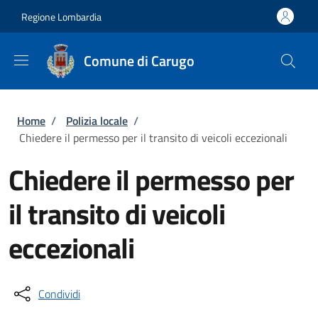
Salta al contenuto principale
Skip to footer content
Regione Lombardia
Comune di Carugo
Briciole di pane
Home
/
Polizia locale
/
Chiedere il permesso per il transito di veicoli eccezionali
Chiedere il permesso per
il transito di veicoli
eccezionali
Condividi