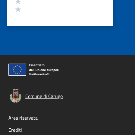
Valuta 2 stelle su 5
Valuta 1 stelle su 5
Comune di Carugo
Footer menu
Area riservata
Crediti