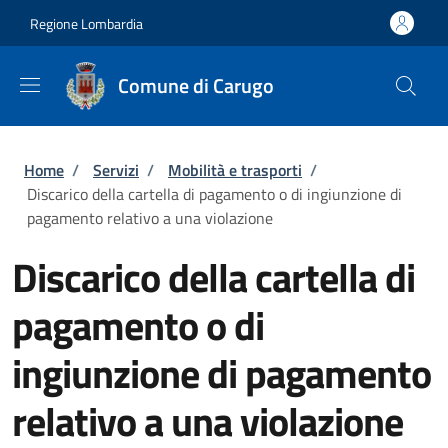
Salta al contenuto principale
Skip to footer content
Regione Lombardia
Comune di Carugo
Briciole di pane
Home
/
Servizi
/
Mobilità e trasporti
/
Discarico della cartella di pagamento o di ingiunzione di
pagamento relativo a una violazione
Discarico della cartella di
pagamento o di
ingiunzione di pagamento
relativo a una violazione