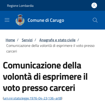
Salta al contenuto principale
Skip to footer content
Regione Lombardia
Comune di Carugo
Briciole di pane
Home
/
Servizi
/
Anagrafe e stato civile
/
Comunicazione della volontà di esprimere il voto presso
carceri
Comunicazione della
volontà di esprimere il
voto presso carceri
(
urn:nir:stato:legge:1976-04-23;136~art8
)