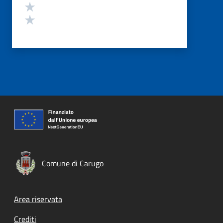
Valuta 2 stelle su 5
Valuta 1 stelle su 5
Comune di Carugo
Footer menu
Area riservata
Crediti