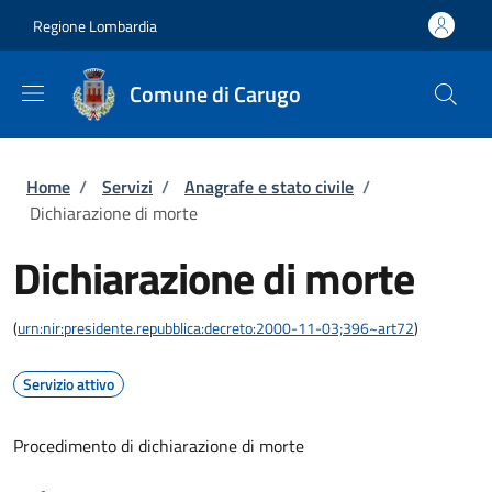
Salta al contenuto principale
Skip to footer content
Regione Lombardia
Comune di Carugo
Briciole di pane
Home
/
Servizi
/
Anagrafe e stato civile
/
Dichiarazione di morte
Dichiarazione di morte
(
urn:nir:presidente.repubblica:decreto:2000-11-03;396~art72
)
Servizio attivo
Procedimento di dichiarazione di morte