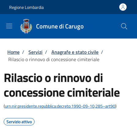
Salta al contenuto principale
Skip to footer content
Regione Lombardia
Comune di Carugo
Briciole di pane
Home
/
Servizi
/
Anagrafe e stato civile
/
Rilascio o rinnovo di concessione cimiteriale
Rilascio o rinnovo di
concessione cimiteriale
(
urn:nir:presidente.repubblica:decreto:1990-09-10;285~art90
)
Servizio attivo