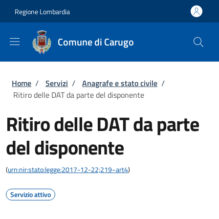
Salta al contenuto principale
Skip to footer content
Regione Lombardia
Comune di Carugo
Briciole di pane
Home
/
Servizi
/
Anagrafe e stato civile
/
Ritiro delle DAT da parte del disponente
Ritiro delle DAT da parte
del disponente
(
urn:nir:stato:legge:2017-12-22;219~art4
)
Servizio attivo