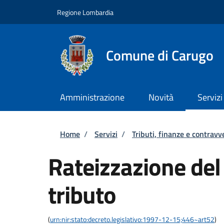
Salta al contenuto principale
Skip to footer content
Regione Lombardia
Comune di Carugo
Amministrazione
Novità
Servizi
Briciole di pane
Home
/
Servizi
/
Tributi, finanze e contravv
Rateizzazione de
tributo
(
urn:nir:stato:decreto.legislativo:1997-12-15;446~art52
)