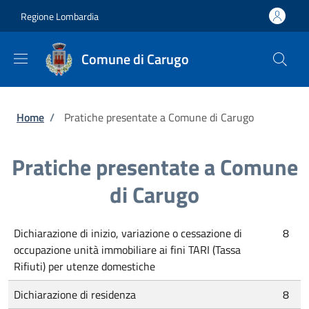
Salta al contenuto principale
Skip to footer content
Regione Lombardia
Comune di Carugo
Briciole di pane
Home
/
Pratiche presentate a Comune di Carugo
Pratiche presentate a Comune
di Carugo
Dichiarazione di inizio, variazione o cessazione di
8
occupazione unità immobiliare ai fini TARI (Tassa
Rifiuti) per utenze domestiche
Dichiarazione di residenza
8