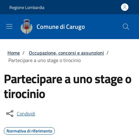
Salta al contenuto principale
Skip to footer content
Regione Lombardia
Comune di Carugo
Briciole di pane
Home
/
Occupazione, concorsi e assunzioni
/
Partecipare a uno stage o tirocinio
Partecipare a uno stage o
tirocinio
Condividi
Normativa di riferimento