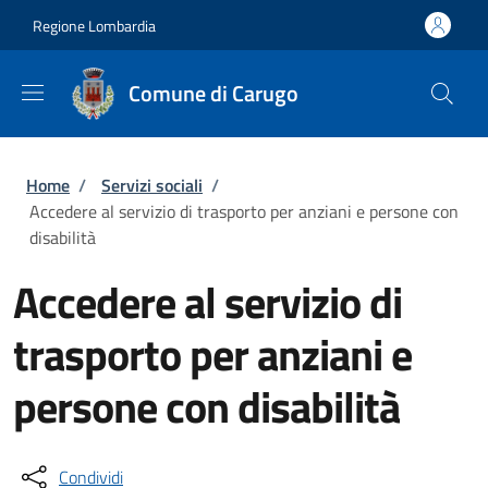
Salta al contenuto principale
Skip to footer content
Regione Lombardia
Comune di Carugo
Briciole di pane
Home
/
Servizi sociali
/
Accedere al servizio di trasporto per anziani e persone con
disabilità
Accedere al servizio di
trasporto per anziani e
persone con disabilità
Condividi