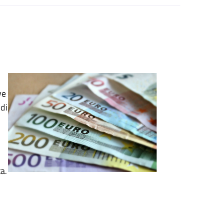
ve
di
a.