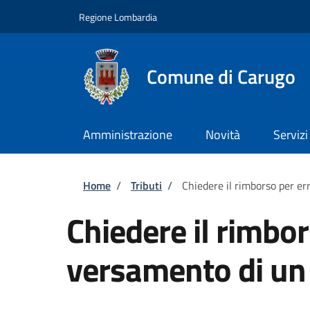
Salta al contenuto principale
Skip to footer content
Regione Lombardia
Comune di Carugo
Amministrazione
Novità
Servizi
Briciole di pane
Home
/
Tributi
/
Chiedere il rimborso per er
Chiedere il rimbor
versamento di un 